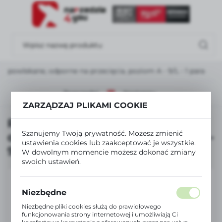
USTAWIENIA REGIONALNE
Lokalizacja
Polska
e powlekane, odporne na przecięcia, poziom A - 9/L - 1 para
Język
polski
Poprzedni
Następny
ZARZĄDZAJ PLIKAMI COOKIE
Waluta
Rękawice całkowicie powlekane,
Polski złoty (PLN)
Szanujemy Twoją prywatność. Możesz zmienić
odporne na przecięcia, poziom A -
ustawienia cookies lub zaakceptować je wszystkie.
9/L - 1 para
W dowolnym momencie możesz dokonać zmiany
ZAPISZ
swoich ustawień.
Niezbędne
Niezbędne pliki cookies służą do prawidłowego
funkcjonowania strony internetowej i umożliwiają Ci