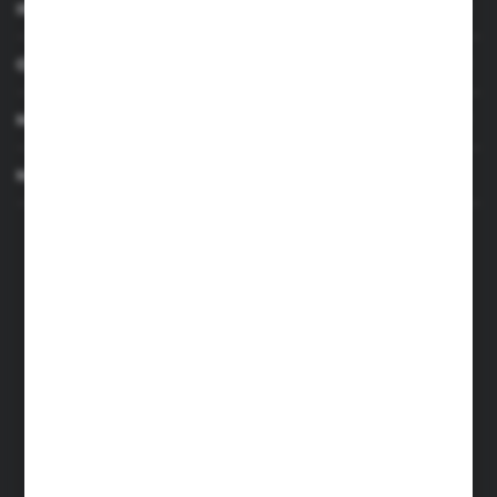
INFORMACJE
OBSŁUGA KLIENTA
MOJE KONTO
MASZ PYTANIE
+48 501 255 239
+48 500 236 870
Poniedziałek - Piątek: 7.00-17.00
Sobota: 8.00-13.00
sklep@narzedzia4you.pl
FHU Partner
ul. Sportowa 5, 64-500 Szamotuły
FORMULARZ KONTAKTOWY