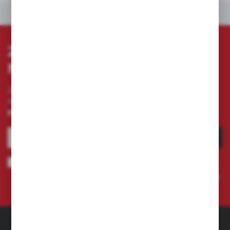
INNE Z KATEGORII
ZAPISZ SIĘ DO
NEWSLETTERA
Zapisz się do newslettera na naszym sklepie
internetowym i otrzymuj
informacje o nowościach i
promocjach.
ZAPISZ SIĘ
Wyrażam zgodę na otrzymywanie drogą elektroniczną na wskazany
przeze mnie adres e-mail informacji dotyczących świadczonych przez
Administratora. Zgoda może zostać cofnięta w każdym czasie.
Polityka
prywatności