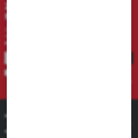
ZAPISZ SIĘ DO
NEWSLETTERA
Zapisz się do newslettera na naszym sklepie
internetowym i otrzymuj
informacje o nowościach i
promocjach.
ZAPISZ SIĘ
Wyrażam zgodę na otrzymywanie drogą elektroniczną na wskazany
przeze mnie adres e-mail informacji dotyczących świadczonych przez
Administratora. Zgoda może zostać cofnięta w każdym czasie.
Polityka
prywatności
INFORMACJE
OBSŁUGA KLIENTA