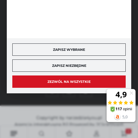
BEZPIECZNE PŁATNOŚCI
SZYBKA DOSTAWA
ZAPISZ WYBRANE
ZAPISZ NIEZBĘDNE
DOŁĄCZ DO NAS
ZEZWÓL NA WSZYSTKIE
Copyright by narzedzia4you.pl
Agencja interaktywna
[ti]
Powered by
2ClickShop®
0