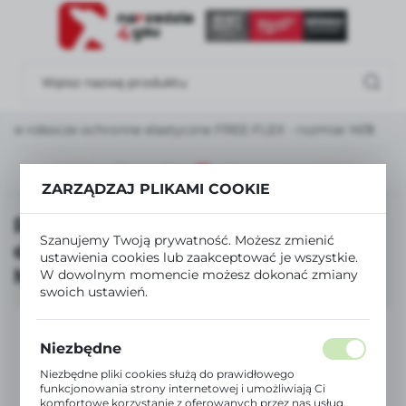
USTAWIENIA REGIONALNE
Lokalizacja
Polska
ice robocze ochronne elastyczne FREE-FLEX - rozmiar M/8
Język
polski
Poprzedni
Następny
ZARZĄDZAJ PLIKAMI COOKIE
Waluta
Rękawice robocze ochronne
Polski złoty (PLN)
Szanujemy Twoją prywatność. Możesz zmienić
elastyczne FREE-FLEX - rozmiar
ustawienia cookies lub zaakceptować je wszystkie.
M/8
W dowolnym momencie możesz dokonać zmiany
ZAPISZ
swoich ustawień.
Niezbędne
Niezbędne pliki cookies służą do prawidłowego
funkcjonowania strony internetowej i umożliwiają Ci
komfortowe korzystanie z oferowanych przez nas usług.