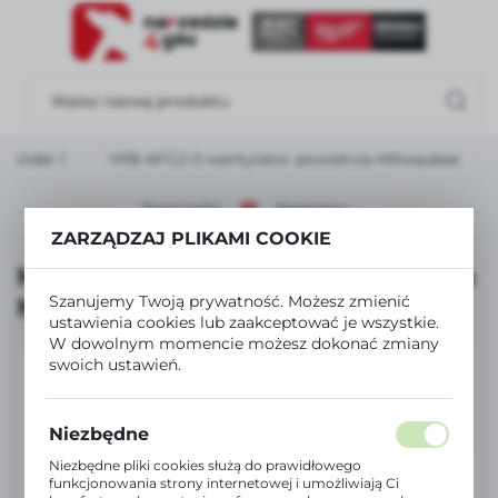
USTAWIENIA REGIONALNE
Lokalizacja
Polska
Slider 1
M18 AFG2-0 wentylator powietrza Milwaukee
Język
polski
Poprzedni
Następny
ZARZĄDZAJ PLIKAMI COOKIE
Waluta
M18 AFG2-0 wentylator powietrza
Polski złoty (PLN)
Milwaukee
Szanujemy Twoją prywatność. Możesz zmienić
ustawienia cookies lub zaakceptować je wszystkie.
W dowolnym momencie możesz dokonać zmiany
ZAPISZ
swoich ustawień.
NOWOŚĆ
POLECAMY
Niezbędne
PROMOCJA
Niezbędne pliki cookies służą do prawidłowego
funkcjonowania strony internetowej i umożliwiają Ci