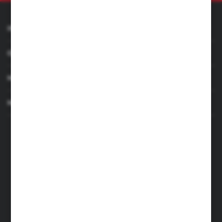
INFORMACJE
OBSŁUGA KLIENTA
MOJE KONTO
MASZ PYTANIE
+48 501 255 239
+48 500 236 870
Poniedziałek - Piątek: 7.00-17.00
Sobota: 8.00-13.00
sklep@narzedzia4you.pl
FHU Partner
ul. Sportowa 5, 64-500 Szamotuły