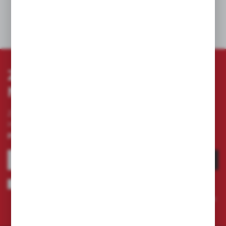
DANE TECHNICZNE
ZAPISZ SIĘ DO
NEWSLETTERA
Zapisz się do newslettera na naszym sklepie
internetowym i otrzymuj
informacje o nowościach i
promocjach.
ZAPISZ SIĘ
Wyrażam zgodę na otrzymywanie drogą elektroniczną na wskazany
przeze mnie adres e-mail informacji dotyczących świadczonych przez
Administratora. Zgoda może zostać cofnięta w każdym czasie.
Polityka
prywatności