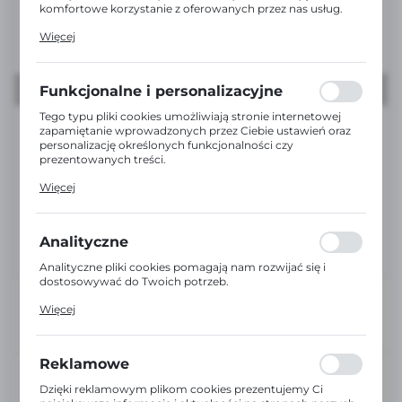
komfortowe korzystanie z oferowanych przez nas usług.
Pliki cookies odpowiadają na podejmowane przez Ciebie
Więcej
działania w celu m.in. dostosowania Twoich ustawień
preferencji prywatności, logowania czy wypełniania
formularzy. Dzięki plikom cookies strona, z której
korzystasz, może działać bez zakłóceń.
Funkcjonalne i personalizacyjne
Tego typu pliki cookies umożliwiają stronie internetowej
zapamiętanie wprowadzonych przez Ciebie ustawień oraz
personalizację określonych funkcjonalności czy
prezentowanych treści.
Dzięki tym plikom cookies możemy zapewnić Ci większy
Więcej
komfort korzystania z funkcjonalności naszej strony
poprzez dopasowanie jej do Twoich indywidualnych
preferencji. Wyrażenie zgody na funkcjonalne i
personalizacyjne pliki cookies gwarantuje dostępność
Analityczne
większej ilości funkcji na stronie.
Analityczne pliki cookies pomagają nam rozwijać się i
dostosowywać do Twoich potrzeb.
Cookies analityczne pozwalają na uzyskanie informacji w
Więcej
zakresie wykorzystywania witryny internetowej, miejsca
oraz częstotliwości, z jaką odwiedzane są nasze serwisy
www. Dane pozwalają nam na ocenę naszych serwisów
internetowych pod względem ich popularności wśród
Reklamowe
użytkowników. Zgromadzone informacje są przetwarzane
DOŚWIADCZENI
w formie zanonimizowanej. Wyrażenie zgody na analityczne
DORADCY
Dzięki reklamowym plikom cookies prezentujemy Ci
pliki cookies gwarantuje dostępność wszystkich