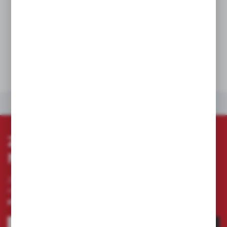
noszenia go bezpośrednio na głowie. System
DUAL LOCK ™ umożliwia połączenie latarki
czołowej z kaskiem bez pasków
DANE TECHNICZNE
INNE Z KATEGORII
ZAPISZ SIĘ DO
NEWSLETTERA
Zapisz się do newslettera na naszym sklepie
internetowym i otrzymuj
informacje o nowościach i
promocjach.
ZAPISZ SIĘ