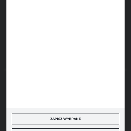
Sobota: 8.00-13.00
sklep@narzedzia4you.pl
FHU Partner
ul. Sportowa 5, 64-500 Szamotuły
FORMULARZ KONTAKTOWY
BEZPIECZNE PŁATNOŚCI
SZYBKA DOSTAWA
ZAPISZ WYBRANE