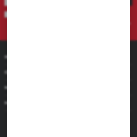
Wyrażam zgodę na otrzymywanie drogą elektroniczną na wskazany
przeze mnie adres e-mail informacji dotyczących świadczonych przez
Administratora. Zgoda może zostać cofnięta w każdym czasie.
Polityka
prywatności
INFORMACJE
OBSŁUGA KLIENTA
MOJE KONTO
MASZ PYTANIE
+48 501 255 239
+48 500 236 870
Poniedziałek - Piątek: 7.00-17.00