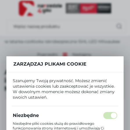
USTAWIENIA REGIONALNE
Lokalizacja
Polska
iczna latarka-czołówka iskrobezpieczna ISHL-LED Milwaukee
Język
polski
Poprzedni
Następny
ZARZĄDZAJ PLIKAMI COOKIE
Waluta
Alkaliczna latarka-czołówka
Polski złoty (PLN)
iskrobezpieczna ISHL-LED
Szanujemy Twoją prywatność. Możesz zmienić
ustawienia cookies lub zaakceptować je wszystkie.
Milwaukee
W dowolnym momencie możesz dokonać zmiany
ZAPISZ
swoich ustawień.
Niezbędne
Niezbędne pliki cookies służą do prawidłowego
funkcjonowania strony internetowej i umożliwiają Ci