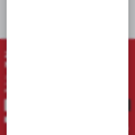
DANE TECHNICZNE
ZAPISZ SIĘ DO
NEWSLETTERA
Zapisz się do newslettera na naszym sklepie
internetowym i otrzymuj
informacje o nowościach i
promocjach.
ZAPISZ SIĘ
Wyrażam zgodę na otrzymywanie drogą elektroniczną na wskazany
przeze mnie adres e-mail informacji dotyczących świadczonych przez
Administratora. Zgoda może zostać cofnięta w każdym czasie.
Polityka
prywatności