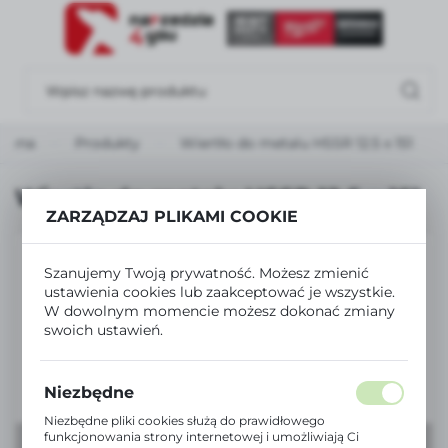
USTAWIENIA REGIONALNE
Lokalizacja
Polska
łówna
Produkty
Wiertło do metalu HSSR 12.5 x 151
Język
polski
Wiertło do metalu HSSR 12.5 x 151
ZARZĄDZAJ PLIKAMI COOKIE
Waluta
Polski złoty (PLN)
Szanujemy Twoją prywatność. Możesz zmienić
ustawienia cookies lub zaakceptować je wszystkie.
W dowolnym momencie możesz dokonać zmiany
ZAPISZ
swoich ustawień.
Niezbędne
Niezbędne pliki cookies służą do prawidłowego
funkcjonowania strony internetowej i umożliwiają Ci