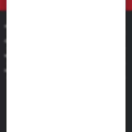
INFORMACJE
OBSŁUGA KLIENTA
MOJE KONTO
MASZ PYTANIE
+48 501 255 239
+48 500 236 870
Poniedziałek - Piątek: 7.00-17.00
Sobota: 8.00-13.00
sklep@narzedzia4you.pl
FHU Partner