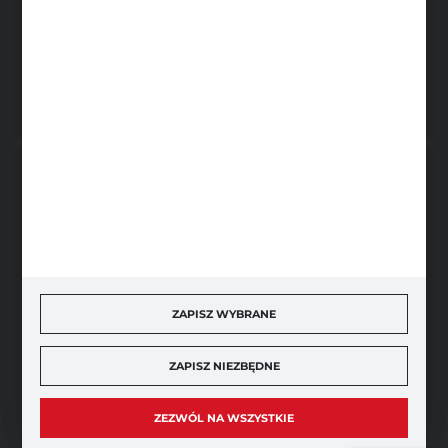
ul. Sportowa 5, 64-500 Szamotuły
FORMULARZ KONTAKTOWY
BEZPIECZNE PŁATNOŚCI
SZYBKA DOSTAWA
ZAPISZ WYBRANE
ZAPISZ NIEZBĘDNE
DOŁĄCZ DO NAS
ZEZWÓL NA WSZYSTKIE