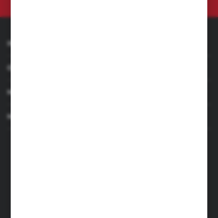
INFORMACJE
OBSŁUGA KLIENTA
MOJE KONTO
MASZ PYTANIE
+48 501 255 239
+48 500 236 870
Poniedziałek - Piątek: 7.00-17.00
Sobota: 8.00-13.00
sklep@narzedzia4you.pl
FHU Partner