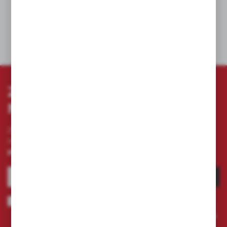
DANE TECHNICZNE
ZAPISZ SIĘ DO
NEWSLETTERA
Zapisz się do newslettera na naszym sklepie
internetowym i otrzymuj
informacje o nowościach i
promocjach.
ZAPISZ SIĘ
Wyrażam zgodę na otrzymywanie drogą elektroniczną na wskazany
przeze mnie adres e-mail informacji dotyczących świadczonych przez
Administratora. Zgoda może zostać cofnięta w każdym czasie.
Polityka
prywatności