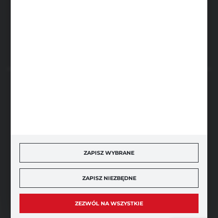
ul. Sportowa 5, 64-500 Szamotuły
FORMULARZ KONTAKTOWY
BEZPIECZNE PŁATNOŚCI
SZYBKA DOSTAWA
ZAPISZ WYBRANE
ZAPISZ NIEZBĘDNE
DOŁĄCZ DO NAS
ZEZWÓL NA WSZYSTKIE