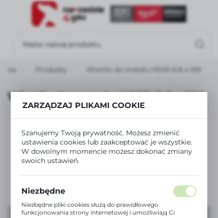
USTAWIENIA REGIONALNE
Lokalizacja
Polska
łówna
Produkty
Wiertło do metalu HSSR 6.8 x 109
Język
polski
Wiertło do metalu HSSR 6.8 x 109
ZARZĄDZAJ PLIKAMI COOKIE
Waluta
Polski złoty (PLN)
Szanujemy Twoją prywatność. Możesz zmienić
ustawienia cookies lub zaakceptować je wszystkie.
W dowolnym momencie możesz dokonać zmiany
ZAPISZ
swoich ustawień.
Niezbędne
Niezbędne pliki cookies służą do prawidłowego
funkcjonowania strony internetowej i umożliwiają Ci